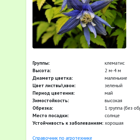
Группы:
клематис
Высота:
2 м-4 м
Диаметр цветка:
маленькие
Цвет листвы\хвои:
зеленый
Период цветения:
май
Зимостойкость:
высокая
Обрезка:
1 группа (без об
Место посадки:
солнце
Устойчивость к заболеваниям:
хорошая
Cправочник по агротехнике