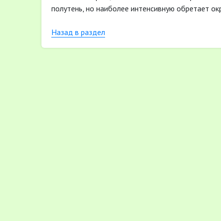
полутень, но наиболее интенсивную обретает ок
Назад в раздел