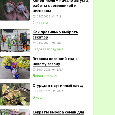
Конец июля – начало августа,
работы с земляникой и
чесноком
29.07.2026
711
Сидераты
Как правильно выбрать
секатор
01.07.2026
580
Садовая продукция
Готовим весенний сад к
новому сезону
30.04.2026
1365
Дополнительно
Огурцы и паутинный клещ
28.02.2026
2898
Огурцы
Секреты выбора семян для