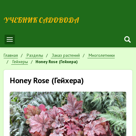
УЧЕБНИК САДОВОДА
Главная
Разделы
Заказ растений
Многолетники
Гейхеры
Honey Rose (Гейхера)
Honey Rose (Гейхера)