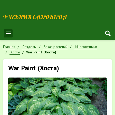
УЧЕБНИК САДОВОДА
Главная
Разделы
Заказ растений
Многолетники
Хосты
War Paint (Хоста)
War Paint (Хоста)