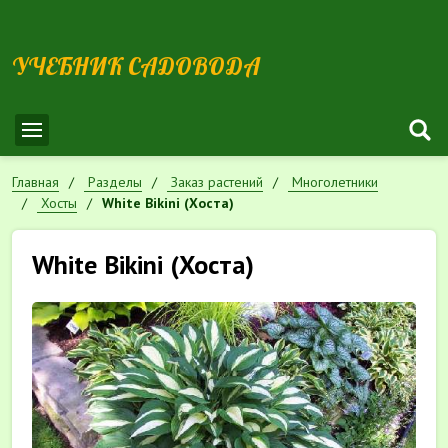
УЧЕБНИК САДОВОДА
Главная
Разделы
Заказ растений
Многолетники
Хосты
White Bikini (Хоста)
White Bikini (Хоста)