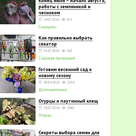
Конец июля – начало августа,
работы с земляникой и
чесноком
29.07.2026
671
Сидераты
Как правильно выбрать
секатор
01.07.2026
563
Садовая продукция
Готовим весенний сад к
новому сезону
30.04.2026
1354
Дополнительно
Огурцы и паутинный клещ
28.02.2026
2883
Огурцы
Секреты выбора семян для