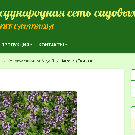
дународная сеть садовых
НИК САДОВОДА
ПРОДУКЦИЯ
КОНТАКТЫ
и
Многолетники от А до Я
Aureus (Тимьян)