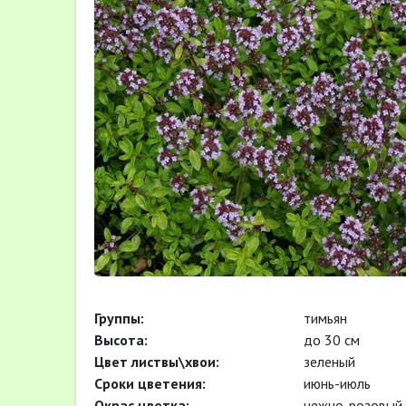
Группы:
тимьян
Высота:
до 30 см
Цвет листвы\хвои:
зеленый
Сроки цветения:
июнь-июль
Окрас цветка:
нежно-розовый