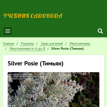
УЧЕБНИК САДОВОДА
Главная
Разделы
Заказ растений
Многолетники
Многолетники от А до Я
Silver Posie (Тимьян)
Silver Posie (Тимьян)