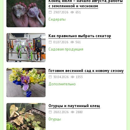
Конец июля – начало августа, работы
с земляникой и чесноком
29.07.2026
651
Сидераты
Как правильно выбрать секатор
01.07.2026
561
Садовая продукция
Готовим весенний сад к новому сезону
30.04.2026
1353
Дополнительно
Огурцы и паутинный клещ
28.02.2026
2880
Огурцы