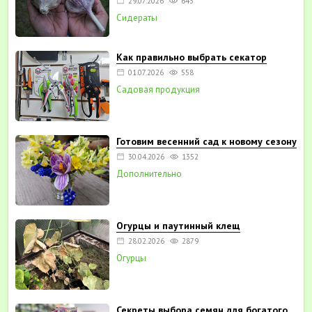
29.07.2026
643
Сидераты
Как правильно выбрать секатор
01.07.2026
558
Садовая продукция
Готовим весенний сад к новому сезону
30.04.2026
1352
Дополнительно
Огурцы и паутинный клещ
28.02.2026
2879
Огурцы
Секреты выбора семян для богатого