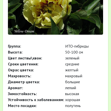
Группа:
ИТО-гибриды
Высота:
50-100 см
Цвет листвы\хвои:
зеленый
Cроки цветения:
средние
Окрас цветка:
желтый
Махровость:
махровый
Диаметр цветка:
большие
Аромат:
легкий
Зимостойкость:
высокая
Устойчивость к заболеваниям:
хорошая
Место посадки:
полутень