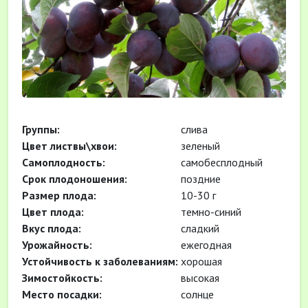
Группы:
слива
Цвет листвы\хвои:
зеленый
Самоплодность:
самобесплодный
Cрок плодоношения:
поздние
Размер плода:
10-30 г
Цвет плода:
темно-синий
Вкус плода:
сладкий
Урожайность:
ежегодная
Устойчивость к заболеваниям:
хорошая
Зимостойкость:
высокая
Место посадки:
солнце