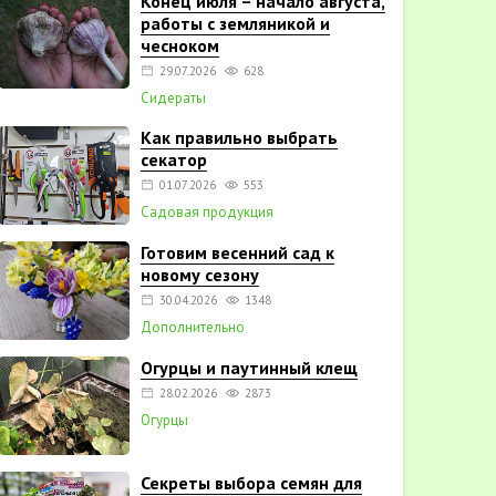
Конец июля – начало августа,
работы с земляникой и
чесноком
29.07.2026
628
Сидераты
Как правильно выбрать
секатор
01.07.2026
553
Садовая продукция
Готовим весенний сад к
новому сезону
30.04.2026
1348
Дополнительно
Огурцы и паутинный клещ
28.02.2026
2873
Огурцы
Секреты выбора семян для