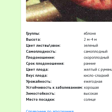
Группы:
яблоня
Высота:
2 м-4 м
Цвет листвы\хвои:
зеленый
Самоплодность:
самоплодный
Плодоношение:
скороплодный
Cрок плодоношения:
ранние
Цвет плода:
желтый с румян
Вкус плода:
кисло-сладкий
Урожайность:
ежегодная
Устойчивость к заболеваниям:
хорошая
Зимостойкость:
высокая
Место посадки:
солнце
Cправочник по агротехнике