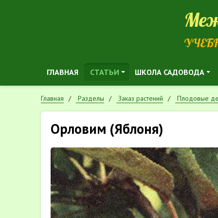
Меж
УЧЕБ
ГЛАВНАЯ
СТАТЬИ
ШКОЛА САДОВОДА
Главная
Разделы
Заказ растений
Плодовые де
Орловим (Яблоня)