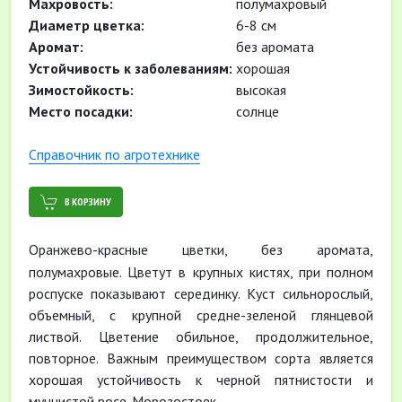
Махровость:
полумахровый
Диаметр цветка:
6-8 см
Аромат:
без аромата
Устойчивость к заболеваниям:
хорошая
Зимостойкость:
высокая
Место посадки:
солнце
Cправочник по агротехнике
В КОРЗИНУ
Оранжево-красные цветки, без аромата,
полумахровые. Цветут в крупных кистях, при полном
роспуске показывают серединку. Куст сильнорослый,
объемный, с крупной средне-зеленой глянцевой
листвой. Цветение обильное, продолжительное,
повторное. Важным преимуществом сорта является
хорошая устойчивость к черной пятнистости и
мучнистой росе. Морозостоек.