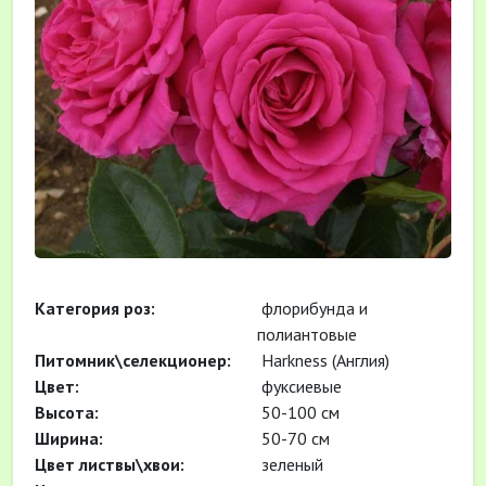
Категория роз:
флорибунда и
полиантовые
Питомник\селекционер:
Harkness (Англия)
Цвет:
фуксиевые
Высота:
50-100 см
Ширина:
50-70 см
Цвет листвы\хвои:
зеленый