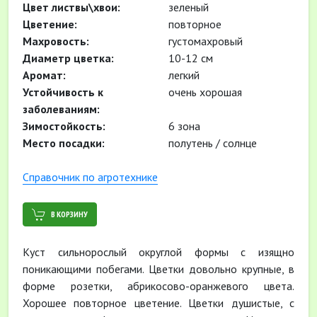
Цвет листвы\хвои:
зеленый
Цветение:
повторное
Махровость:
густомахровый
Диаметр цветка:
10-12 см
Аромат:
легкий
Устойчивость к
очень хорошая
заболеваниям:
Зимостойкость:
6 зона
Место посадки:
полутень / солнце
Cправочник по агротехнике
В КОРЗИНУ
Куст сильнорослый округлой формы с изящно
поникающими побегами. Цветки довольно крупные, в
форме розетки, абрикосово-оранжевого цвета.
Хорошее повторное цветение. Цветки душистые, с