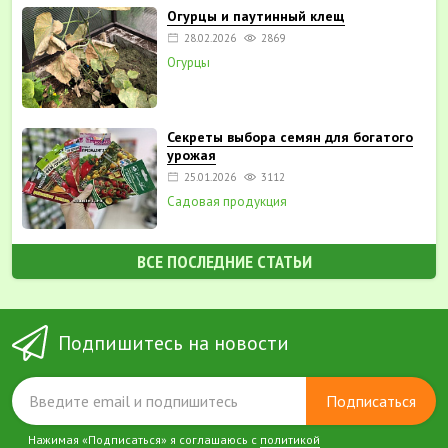
Огурцы и паутинный клещ
28.02.2026
2869
Огурцы
Секреты выбора семян для богатого
урожая
25.01.2026
3112
Садовая продукция
ВСЕ ПОСЛЕДНИЕ СТАТЬИ
Подпишитесь на новости
Подписаться
Нажимая «Подписаться» я соглашаюсь с
политикой