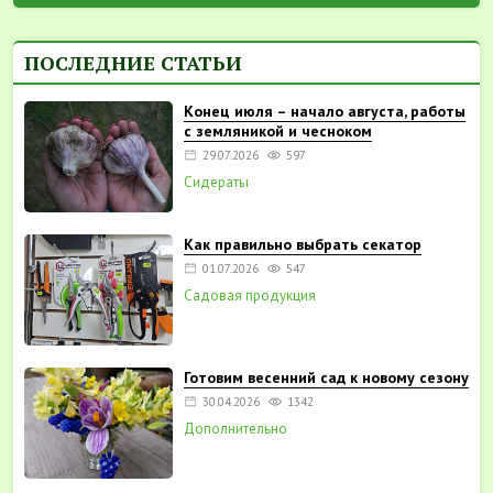
ПОСЛЕДНИЕ СТАТЬИ
Конец июля – начало августа, работы
с земляникой и чесноком
29.07.2026
597
Сидераты
Как правильно выбрать секатор
01.07.2026
547
Садовая продукция
Готовим весенний сад к новому сезону
30.04.2026
1342
Дополнительно