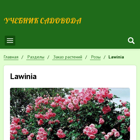
УЧЕБНИК САДОВОДА
Главная
Разделы
Заказ растений
Розы
Lawinia
Lawinia