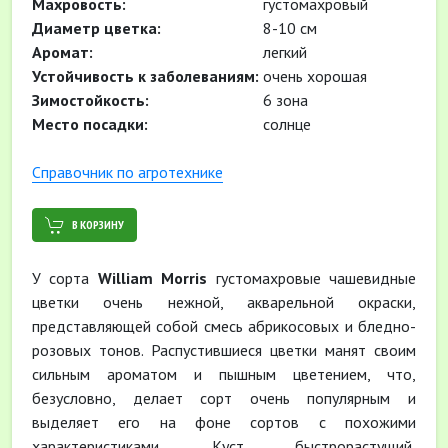
Махровость:
густомахровый
Диаметр цветка:
8-10 см
Аромат:
легкий
Устойчивость к заболеваниям:
очень хорошая
Зимостойкость:
6 зона
Место посадки:
солнце
Cправочник по агротехнике
В КОРЗИНУ
У сорта
William Morris
густомахровые чашевидные
цветки очень нежной, акварельной окраски,
представляющей собой смесь абрикосовых и бледно-
розовых тонов. Распустившиеся цветки манят своим
сильным ароматом и пышным цветением, что,
безусловно, делает сорт очень популярным и
выделяет его на фоне сортов с похожими
характеристиками. Куст быстрорастущий,