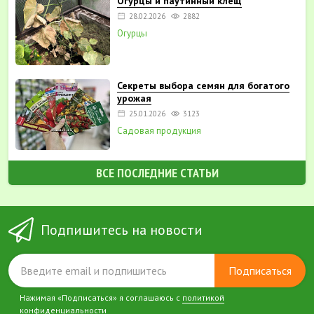
Огурцы и паутинный клещ
28.02.2026
2882
Огурцы
Секреты выбора семян для богатого
урожая
25.01.2026
3123
Садовая продукция
ВСЕ ПОСЛЕДНИЕ СТАТЬИ
Подпишитесь на новости
Подписаться
Нажимая «Подписаться» я соглашаюсь с
политикой
конфиденциальности