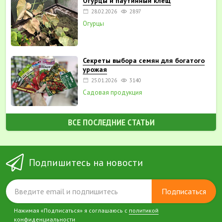
Огурцы и паутинный клещ
28.02.2026
2897
Огурцы
Секреты выбора семян для богатого
урожая
25.01.2026
3140
Садовая продукция
ВСЕ ПОСЛЕДНИЕ СТАТЬИ
Подпишитесь на новости
Подписаться
Нажимая «Подписаться» я соглашаюсь с
политикой
конфиденциальности