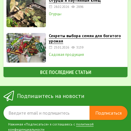
Огурцы и паутинный клещ
28.02.2026
2896
Огурцы
Секреты выбора семян для богатого
урожая
25.01.2026
3139
Садовая продукция
ВСЕ ПОСЛЕДНИЕ СТАТЬИ
Подпишитесь на новости
Подписаться
Нажимая «Подписаться» я соглашаюсь с
политикой
конфиденциальности