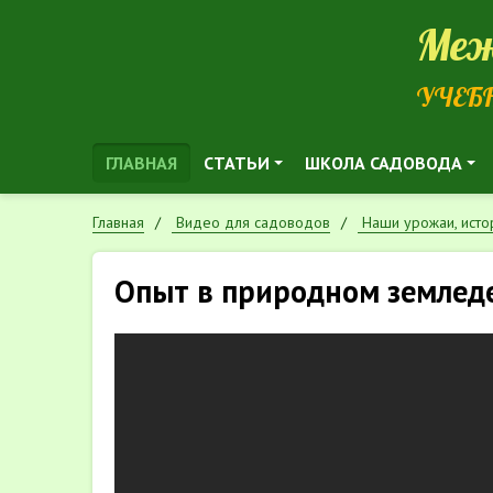
Меж
УЧЕБ
ГЛАВНАЯ
СТАТЬИ
ШКОЛА САДОВОДА
Главная
Видео для садоводов
Наши урожаи, ист
Опыт в природном земледе