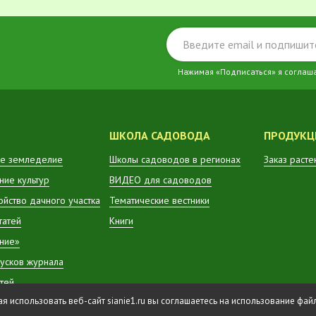
Нажимая «Подписаться» я соглаш
ШКОЛА САДОВОДА
ПРОДУКЦ
е земледелие
Школы садоводов в регионах
Заказ расте
ие культур
ВИДЕО для садоводов
ойство дачного участка
Тематические вестники
татей
Книги
ние»
усков журнала
атей
 использовать веб-сайт sianie1.ru вы соглашаетесь на использование фа