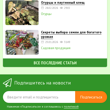
Огурцы и паутинный клещ
28.02.2026
2915
Огурцы
Секреты выбора семян для богатого
урожая
25.01.2026
3149
Садовая продукция
ВСЕ ПОСЛЕДНИЕ СТАТЬИ
Подпишитесь на новости
Подписаться
Нажимая «Подписаться» я соглашаюсь с
политикой