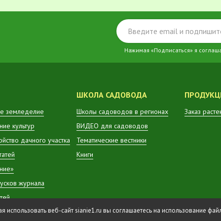
Нажимая «Подписаться» я соглаш
ШКОЛА САДОВОДА
ПРОДУКЦ
е земледелие
Школы садоводов в регионах
Заказ расте
ие культур
ВИДЕО для садоводов
ойство дачного участка
Тематические вестники
татей
Книги
ние»
усков журнала
атей
 использовать веб-сайт sianie1.ru вы соглашаетесь на использование фа