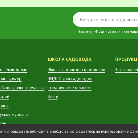
Нажимая «Подписаться» я соглаш
ШКОЛА САДОВОДА
ПРОДУКЦ
е земледелие
Школы садоводов в регионах
Заказ расте
ие культур
ВИДЕО для садоводов
ойство дачного участка
Тематические вестники
татей
Книги
ние»
усков журнала
атей
 использовать веб-сайт sianie1.ru вы соглашаетесь на использование фа