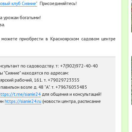
овый клуб Сияние"
Присоединяйтесь!
 а урожаи богатыми!
ва.
 можете приобрести в Красноярском садовом центре
нсультант по садоводству. т: +7(902)972-40-40
 "Сияние" находятся по адресам:
оярский рабочий, 161. т. +79029723355
а, павильон возле д. 48 "А". т. +79676053485
ttps://t.me/sianie24
для общения и консультаций!
ин
https://sianie24.ru
(новости центра, расписание