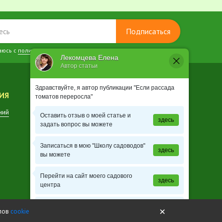
Подписаться
аюсь с
политикой конфиденциальности
Лекомцева Елена
Автор статьи
Здравствуйте, я автор публикации "Если рассада
ИЯ
КОНТАКТЫ
томатов переросла"
ний
Заказ растений
Оставить отзыв о моей статье и
здесь
задать вопрос вы можете
Записаться в мою "Школу садоводов"
здесь
вы можете
Перейти на сайт моего садового
здесь
центра
Перейти в каталог садовой продукции
здесь
✕
йлов
cookie