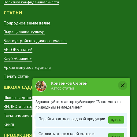
Политика конфиденциальности
СТАТЬИ
Природное земледелие
Выращивание культур
Благоустройство дачного участка
АВТОРЫ статей
Клуб «Сияние»
Архив выпусков журнала
Печать статей
Кривенков Сергей
ШКОЛА САДОВОДА
Автор статьи
Школы садоводов в регионах
Здравствуйте, я автор публикации "Знакомство с
ВИДЕО для садоводов
природным земледелием"
Тематические вестники
Перейти в каталог садовой продукции
здесь
Книги
Оставить отзыв о моей статье и
ПРОДУКЦИЯ
здесь