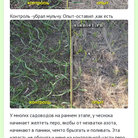
Контроль -убрал мульчу. Опыт-оставил ,как есть
У многих садоводов на раннем этапе, у чеснока
начинает желтеть перо, якобы от нехватки азота,
начинают в паники, чемто брызгать и поливать. Эта
напасть не обошла и меня,на контрольной части перо