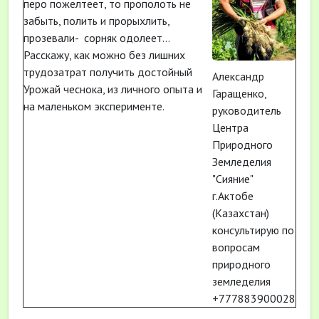
перо пожелтеет, то прополоть не
забыть, полить и прорыхлить,
прозевали- сорняк одолеет...
Расскажу, как можно без лишних
трудозатрат получить достойный
Александр
Урожай чеснока, из личного опыта и
Гаращенко,
на маленьком эксперименте.
руководитель
Центра
Природного
Земледелия
"Сияние"
г.Актобе
(Казахстан)
консультирую по
вопросам
природного
земледелия
+777883900028