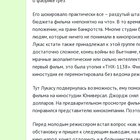
о фабрике грез.
Его шокировало практически все – раздутый шта
бюджета фильма «непонятно на что». В то врем
положении, на грани банкротств. Многие студии
людям, которые ничего не понимали в кинопроизв
Лукас кстати также принадлежал к этой группе п
достаточно сложное, конец войны во Вьетнаме, 
мрачные акопалиптические или сильно интеллект
первый фильм, это была утопия «ТНХ-1138». Фил
киностудия ее перемонтировала без ведома реж
Тут Лукасу подвернулась возможность, ему помо
фильма на киностудии Юниверсал. Джордж снял 
долларов. На предварительном просмотре фильм
понравился представителю кинокомпании. Поэтом
Перед молодым режиссером встал вопрос «как ж
обстановку и пришел к следующим выводам, на к
кино народ хочет отдохнуть и в большинстве с