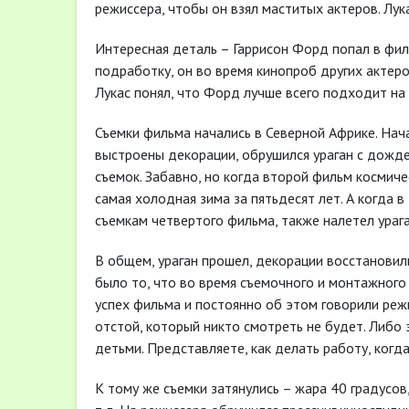
режиссера, чтобы он взял маститых актеров. Лука
Интересная деталь – Гаррисон Форд попал в филь
подработку, он во время кинопроб других актеро
Лукас понял, что Форд лучше всего подходит на 
Съемки фильма начались в Северной Африке. Нача
выстроены декорации, обрушился ураган с дождем
съемок. Забавно, но когда второй фильм космиче
самая холодная зима за пятьдесят лет. А когда в
съемкам четвертого фильма, также налетел ураг
В общем, ураган прошел, декорации восстановил
было то, что во время съемочного и монтажного 
успех фильма и постоянно об этом говорили реж
отстой, который никто смотреть не будет. Либо 
детьми. Представляете, как делать работу, ког
К тому же съемки затянулись – жара 40 градусо