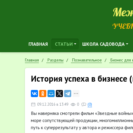
Меж
УЧЕБ
ГЛАВНАЯ
СТАТЬИ
ШКОЛА САДОВОДА
Главная
Разделы
Познавательное
Бизнес для
История успеха в бизнесе 
09.12.2016 в 13:49
0
(0)
Вы наверняка смотрели фильм «Звездные войны» 
море сопутствующей продукции, многомиллионны
путь к суперрезультату у автора и режиссера фи