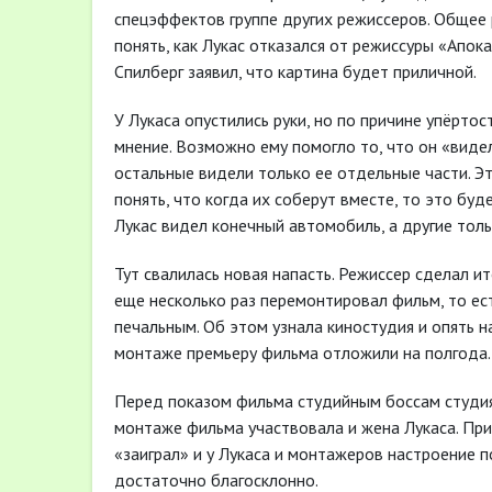
спецэффектов группе других режиссеров. Общее 
понять, как Лукас отказался от режиссуры «Апок
Спилберг заявил, что картина будет приличной.
У Лукаса опустились руки, но по причине упёрто
мнение. Возможно ему помогло то, что он «видел
остальные видели только ее отдельные части. Эт
понять, что когда их соберут вместе, то это б
Лукас видел конечный автомобиль, а другие толь
Тут свалилась новая напасть. Режиссер сделал и
еще несколько раз перемонтировал фильм, то ест
печальным. Об этом узнала киностудия и опять н
монтаже премьеру фильма отложили на полгода.
Перед показом фильма студийным боссам студия
монтаже фильма участвовала и жена Лукаса. Пр
«заиграл» и у Лукаса и монтажеров настроение п
достаточно благосклонно.