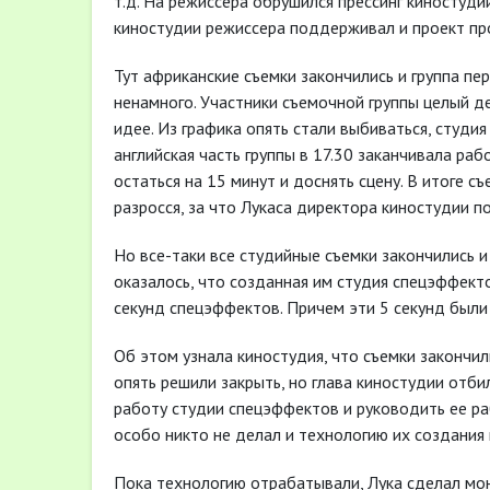
т.д. На режиссера обрушился прессинг киностудии
киностудии режиссера поддерживал и проект пр
Тут африканские съемки закончились и группа пе
ненамного. Участники съемочной группы целый д
идее. Из графика опять стали выбиваться, студия
английская часть группы в 17.30 заканчивала ра
остаться на 15 минут и доснять сцену. В итоге
разросся, за что Лукаса директора киностудии п
Но все-таки все студийные съемки закончились и
оказалось, что созданная им студия спецэффект
секунд спецэффектов. Причем эти 5 секунд были 
Об этом узнала киностудия, что съемки закончил
опять решили закрыть, но глава киностудии отбил
работу студии спецэффектов и руководить ее ра
особо никто не делал и технологию их создания 
Пока технологию отрабатывали, Лука сделал мон