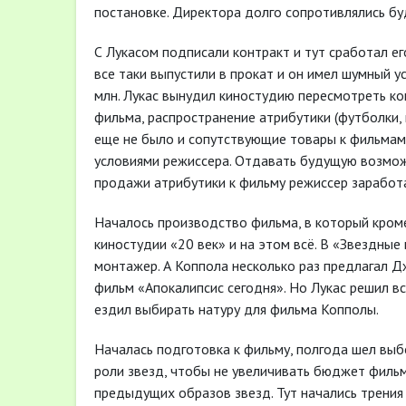
постановке. Директора долго сопротивлялись бу
С Лукасом подписали контракт и тут сработал 
все таки выпустили в прокат и он имел шумный у
млн. Лукас вынудил киностудию пересмотреть ко
фильма, распространение атрибутики (футболки, и
еще не было и сопутствующие товары к фильмам 
условиями режиссера. Отдавать будущую возмож
продажи атрибутики к фильму режиссер заработа
Началось производство фильма, в который кроме
киностудии «20 век» и на этом всё. В «Звездны
монтажер. А Коппола несколько раз предлагал Д
фильм «Апокалипсис сегодня». Но Лукас решил вс
ездил выбирать натуру для фильма Копполы.
Началась подготовка к фильму, полгода шел выб
роли звезд, чтобы не увеличивать бюджет фильм
предыдущих образов звезд. Тут начались трения