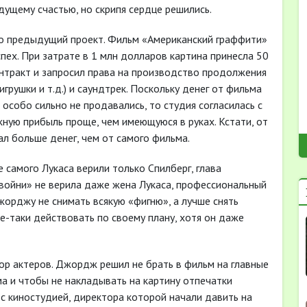
дущему счастью, но скрипя сердце решились.
его предыдущий проект. Фильм «Американский граффити»
спех. При затрате в 1 млн долларов картина принесла 50
нтракт и запросил права на производство продолжения
грушки и т.д.) и саундтрек. Поскольку денег от фильма
особо сильно не продавались, то студия согласилась с
ную прибыль проще, чем имеющуюся в руках. Кстати, от
л больше денег, чем от самого фильма.
 самого Лукаса верили только Спилберг, глава
е войни» не верила даже жена Лукаса, профессиональный
жорджу не снимать всякую «фигню», а лучше снять
е-таки действовать по своему плану, хотя он даже
ор актеров. Джордж решил не брать в фильм на главные
а и чтобы не накладывать на картину отпечатки
 с киностудией, директора которой начали давить на