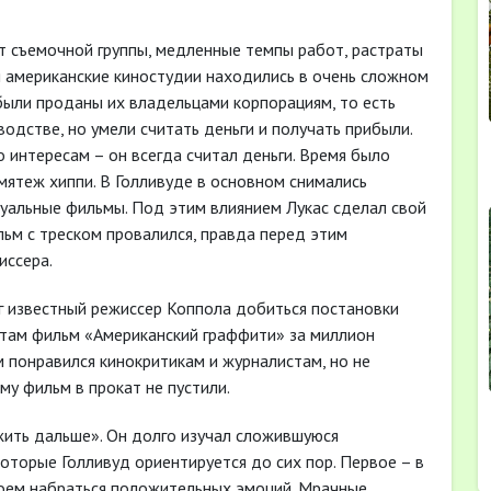
т съемочной группы, медленные темпы работ, растраты
я американские киностудии находились в очень сложном
 были проданы их владельцами корпорациям, то есть
одстве, но умели считать деньги и получать прибыли.
о интересам – он всегда считал деньги. Время было
мятеж хиппи. В Голливуде в основном снимались
уальные фильмы. Под этим влиянием Лукас сделал свой
ьм с треском провалился, правда перед этим
иссера.
г известный режиссер Коппола добиться постановки
там фильм «Американский граффити» за миллион
 понравился кинокритикам и журналистам, но не
у фильм в прокат не пустили.
ить дальше». Он долго изучал сложившуюся
оторые Голливуд ориентируется до сих пор. Первое – в
воем набраться положительных эмоций. Мрачные