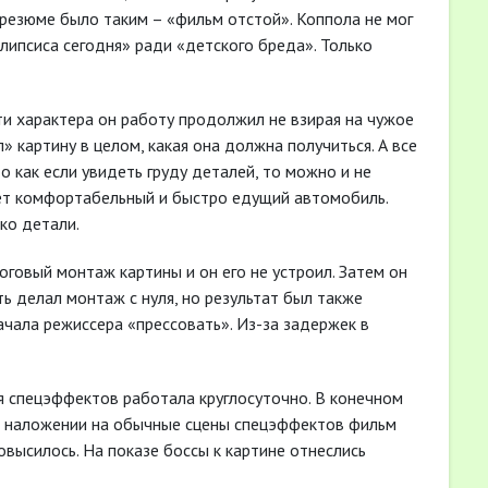
резюме было таким – «фильм отстой». Коппола не мог
алипсиса сегодня» ради «детского бреда». Только
сти характера он работу продолжил не взирая на чужое
» картину в целом, какая она должна получиться. А все
о как если увидеть груду деталей, то можно и не
удет комфортабельный и быстро едущий автомобиль.
ко детали.
тоговый монтаж картины и он его не устроил. Затем он
ь делал монтаж с нуля, но результат был также
ачала режиссера «прессовать». Из-за задержек в
 спецэффектов работала круглосуточно. В конечном
и наложении на обычные сцены спецэффектов фильм
овысилось. На показе боссы к картине отнеслись