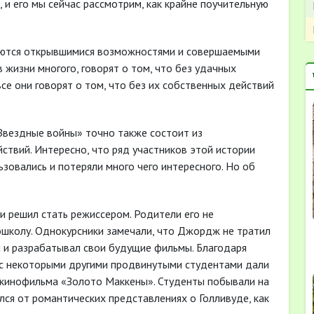
 и его мы сейчас рассмотрим, как крайне поучительную
ляются открывшимися возможностями и совершаемыми
 жизни многого, говорят о том, что без удачных
все они говорят о том, что без их собственных действий
Звездные войны» точно также состоит из
твий. Интересно, что ряд участников этой истории
овались и потеряли много чего интересного. Но об
и решил стать режиссером. Родители его не
ошколу. Однокурсники замечали, что Джордж не тратил
ии и разрабатывал свои будущие фильмы. Благодаря
е с некоторыми другими продвинутыми студентами дали
 кинофильма «Золото Маккены». Студенты побывали на
лся от романтических представлениях о Голливуде, как