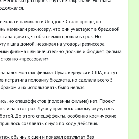
. Несколько раз проект чуть не закрывали. Но глава
одолжался.
реехала в павильон в Лондоне. Стало проще, но
ень намекали режиссеру, что они участвуют в бредовой
 стала давить, чтобы съемки прошли в срок. Но
боту и шла домой, невзирая на уговоры режиссера
 съемки фильма шли значительно дольше и бюджет фильма
остоянно «прессовали».
 начался монтаж фильма. Лукас вернулся в США, но тут
ов истратила половину бюджета, но сделала всего 5
браком и их использовать было нельзя.
ись, но спецэффектов (половины фильма) нет. Проект
ся и на этот раз. Лукасу пришлось самому окунутся в
ботой. До этого спецэффекты, особенно космические,
пришлось создавать с нуля по ходу действия.
таж обычных сцен и показал результат без