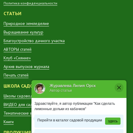
Политика конфиденциальности
СТАТЬИ
Природное земледелие
Выращивание культур
Благоустройство дачного участка
АВТОРЫ статей
Клуб «Сияние»
Архив выпусков журнала
Печать статей
ШКОЛА САДОВОДА
Журавлева Лилия Орск
Автор статьи
Школы садоводов в регионах
Здравствуйте, я автор публикации "Как сделать
ВИДЕО для садоводов
лимонные дольки из кабачков"
Тематические вестники
Перейти в каталог садовой продукции
здесь
Книги
ПРОДУКЦИЯ