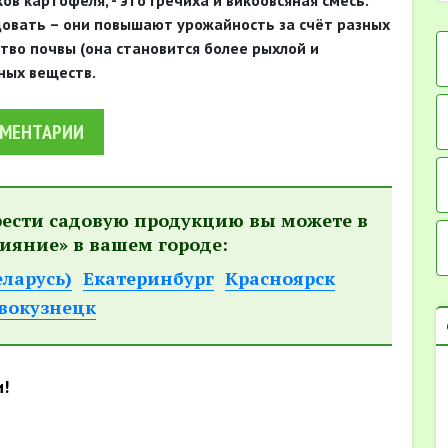
в картофеля, - это гречиха и викоовсяная смесь.
овать – они повышают урожайность за счёт разных
тво почвы (она становится более рыхлой и
ных веществ.
МЕНТАРИИ
рести садовую продукцию вы можете в
ияние» в вашем городе:
еларусь)
Екатеринбург
Красноярск
вокузнецк
и!