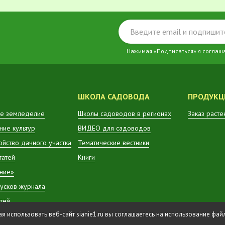
Нажимая «Подписаться» я соглаш
ШКОЛА САДОВОДА
ПРОДУКЦ
е земледелие
Школы садоводов в регионах
Заказ расте
ие культур
ВИДЕО для садоводов
ойство дачного участка
Тематические вестники
татей
Книги
ние»
усков журнала
атей
 использовать веб-сайт sianie1.ru вы соглашаетесь на использование фа