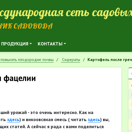
дународная сеть садовых
НИК САДОВОДА
ПРОДУКЦИЯ
КОНТАКТЫ
 повысить плодородие почвы
Сидераты
Картофель после греч
и фацелии
ий урожай - это очень интересно. Как на
ать
здесь
) и викоовсяная смесь ( читать
здесь
) вы,
их статей. А сейчас я рада с вами поделиться