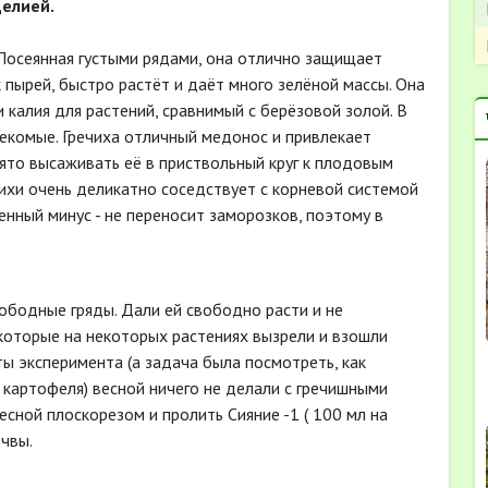
целией.
 Посеянная густыми рядами, она отлично защищает
 пырей, быстро растёт и даёт много зелёной массы. Она
 калия для растений, сравнимый с берёзовой золой. В
секомые. Гречиха отличный медонос и привлекает
ято высаживать её в приствольный круг к плодовым
чихи очень деликатно соседствует с корневой системой
енный минус - не переносит заморозков, поэтому в
вободные гряды. Дали ей свободно расти и не
 которые на некоторых растениях вызрели и взошли
ы эксперимента (а задача была посмотреть, как
 картофеля) весной ничего не делали с гречишными
есной плоскорезом и пролить Сияние -1 ( 100 мл на
очвы.