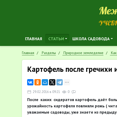
Меж
УЧЕБ
ГЛАВНАЯ
СТАТЬИ
ШКОЛА САДОВОДА
Главная
Разделы
Природное земледелие
Как
Картофель после гречихи 
29.02.2016 в 09:21
0
После каких сидератов картофель даёт больш
урожайность картофеля повлияли рожь ( чит
уважаемые садоводы, уже знаете из предыдущ