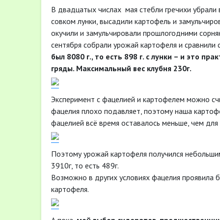
В двадцатых числах мая стебли гречихи убрали 
совком лунки, высадили картофель и замульчиров
окучили и замульчировали прошлогодними сорня
сентября собрали урожай картофеля и сравнили 
был 8080 г., то есть 898 г. с лунки – и это п
гряды. Максимальный вес клубня 230г.
Эксперимент с фацелией и картофелем можно счи
фацелия плохо подавляет, поэтому наша картофел
фацелией всё время оставалось меньше, чем для 
Поэтому урожай картофеля получился небольшим,
3910г, то есть 489г.
Возможно в других условиях фацелия проявила 
картофеля.