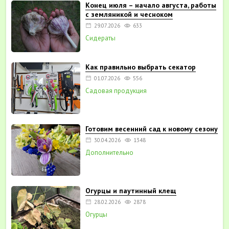
Конец июля – начало августа, работы
с земляникой и чесноком
29.07.2026
633
Сидераты
Как правильно выбрать секатор
01.07.2026
556
Садовая продукция
Готовим весенний сад к новому сезону
30.04.2026
1348
Дополнительно
Огурцы и паутинный клещ
28.02.2026
2878
Огурцы