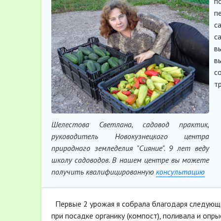
п
п
с
с
в
в
с
т
Шелестова Светлана, садовод практик,
руководитель Новокузнецкого центра
природного земледелия "Сияние". 9 лет веду
школу садоводов. В нашем центре вы можете
получить квалифицированную
консультацию
Первые 2 урожая я собрала благодаря следующ
при посадке органику (компост), поливала и оп