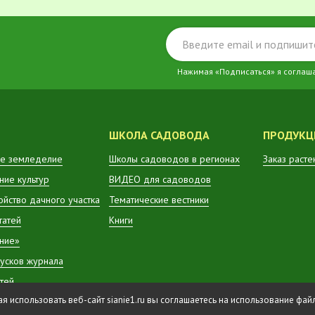
Нажимая «Подписаться» я соглаш
ШКОЛА САДОВОДА
ПРОДУКЦ
е земледелие
Школы садоводов в регионах
Заказ расте
ие культур
ВИДЕО для садоводов
ойство дачного участка
Тематические вестники
татей
Книги
ние»
усков журнала
атей
 использовать веб-сайт sianie1.ru вы соглашаетесь на использование фа