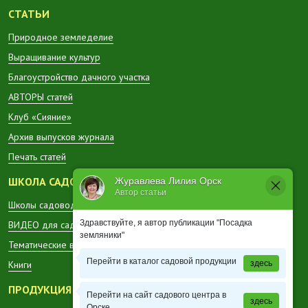
СТАТЬИ
Природное земледелие
Выращивание культур
Благоустройство дачного участка
АВТОРЫ статей
Клуб «Сияние»
Архив выпусков журнала
Печать статей
ШКОЛА САДОВОДА
Журавлева Лилия Орск
Автор статьи
Школы садоводов в регионах
Здравствуйте, я автор публикации "Посадка
ВИДЕО для садоводов
земляники"
Тематические вестники
Перейти в каталог садовой продукции
Книги
здесь
ПРОДУКЦИЯ
Перейти на сайт садового центра в
здесь
Орске