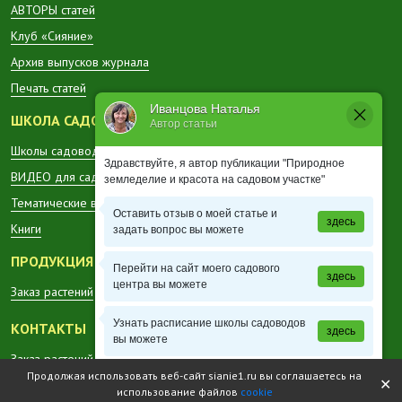
АВТОРЫ статей
Клуб «Сияние»
Архив выпусков журнала
Печать статей
Иванцова Наталья
ШКОЛА САДОВОДА
Автор статьи
Школы садоводов в регионах
Здравствуйте, я автор публикации "Природное
ВИДЕО для садоводов
земледелие и красота на садовом участке"
Тематические вестники
Оставить отзыв о моей статье и
здесь
Книги
задать вопрос вы можете
ПРОДУКЦИЯ
Перейти на сайт моего садового
здесь
центра вы можете
Заказ растений
Узнать расписание школы садоводов
КОНТАКТЫ
здесь
вы можете
Заказ растений
Продолжая использовать веб-сайт sianie1.ru вы соглашаетесь на
Перейти в каталог садовой продукции
здесь
✕
использование файлов
cookie