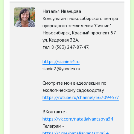
Наталья Иванцова
Консультант новосибирского центра
природного земледелия "Сияние",
Новосибирск, Красный проспект 57,
ул. Кедровая 32А.
тел. 8 (383) 247-87-47,
https://sianie54.ru
sianie2@yandex.ru
Смотрите мои видеолекции по
экологическому садоводству
https://rutube.ru/channel/56709457/
ВКонтакте -
https://vk.com/nataliaivantsova54
Телеграм -
https://t.me/nataliaivantsova54