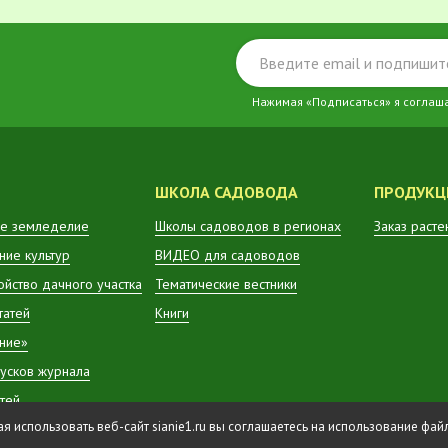
Нажимая «Подписаться» я соглаш
ШКОЛА САДОВОДА
ПРОДУКЦ
е земледелие
Школы садоводов в регионах
Заказ расте
ие культур
ВИДЕО для садоводов
ойство дачного участка
Тематические вестники
татей
Книги
ние»
усков журнала
атей
 использовать веб-сайт sianie1.ru вы соглашаетесь на использование фа