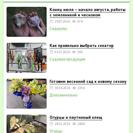
Конец июля – начало августа, работы
с земляникой и чесноком
29.07.2026
674
Сидераты
Как правильно выбрать секатор
01.07.2026
566
Садовая продукция
Готовим весенний сад к новому сезону
30.04.2026
1354
Дополнительно
Огурцы и паутинный клещ
28.02.2026
2884
Огурцы