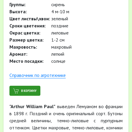
Группы:
сирень
Высота:
4 м-10 м
Цвет листвы\хвои:
зеленый
Сроки цветения:
поздние
Окрас цветка:
лиловые
Размер цветка:
1-2 см
Махровость:
махровый
Аромат:
легкий
Место посадки:
солнце
Cправочник по агротехнике
В КОРЗИНУ
"Arthur William Paul"
выведен Лемуаном во франции
в 1898 г. Поздний и очень оригинальный сорт. Бутоны
средней величины, темно-лиловые с пурпурным
оттенком. Цветки махровые, темно-лиловые, кончики