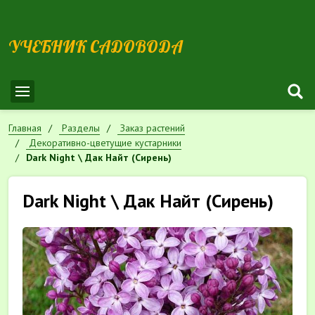
УЧЕБНИК САДОВОДА
Главная
Разделы
Заказ растений
Декоративно-цветущие кустарники
Dark Night \ Дак Найт (Сирень)
Dark Night \ Дак Найт (Сирень)