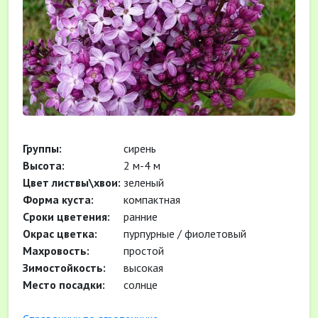
Группы:
сирень
Высота:
2 м-4 м
Цвет листвы\хвои:
зеленый
Форма куста:
компактная
Сроки цветения:
ранние
Окрас цветка:
пурпурные / фиолетовый
Махровость:
простой
Зимостойкость:
высокая
Место посадки:
солнце