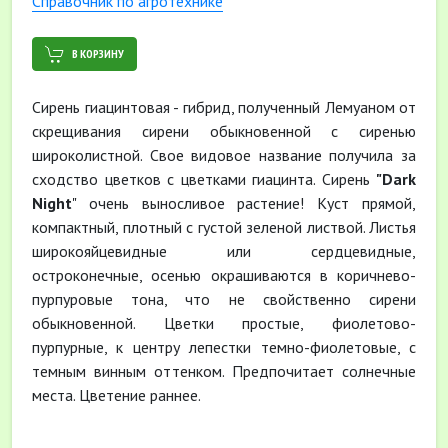
Cправочник по агротехнике
В КОРЗИНУ
Сирень гиацинтовая - гибрид, полученный Лемуаном от
скрещивания сирени обыкновенной с сиренью
широколистной. Свое видовое название получила за
сходство цветков с цветками гиацинта. Сирень
"Dark
Night
" очень выносливое растение! Куст прямой,
компактный, плотный с густой зеленой листвой. Листья
широкояйцевидные или сердцевидные,
остроконечные, осенью окрашиваются в коричнево-
пурпуровые тона, что не свойственно сирени
обыкновенной. Цветки простые, фиолетово-
пурпурные, к центру лепестки темно-фиолетовые, с
темным винным оттенком. Предпочитает солнечные
места. Цветение раннее.