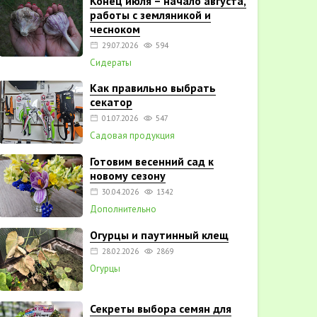
Конец июля – начало августа,
работы с земляникой и
чесноком
29.07.2026
594
Сидераты
Как правильно выбрать
секатор
01.07.2026
547
Садовая продукция
Готовим весенний сад к
новому сезону
30.04.2026
1342
Дополнительно
Огурцы и паутинный клещ
28.02.2026
2869
Огурцы
Секреты выбора семян для