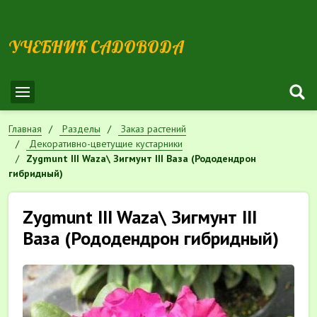
УЧЕБНИК САДОВОДА
Главная
Разделы
Заказ растений
Декоративно-цветущие кустарники
Zygmunt III Waza\ Зигмунт III Ваза (Рододендрон
гибридный)
Zygmunt III Waza\ Зигмунт III
Ваза (Рододендрон гибридный)