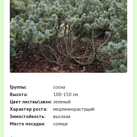
Группы:
сосна
Высота:
100-150 см
Цвет листвы\хвои:
зеленый
Характер роста:
медленнорастущий
Зимостойкость:
высокая
Место посадки:
солнце