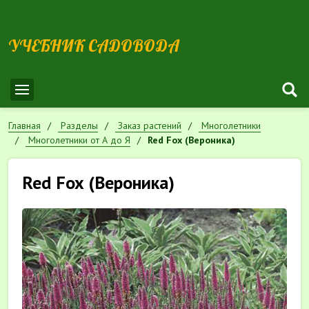
УЧЕБНИК САДОВОДА
Главная
Разделы
Заказ растений
Многолетники
Многолетники от А до Я
Red Fox (Вероника)
Red Fox (Вероника)