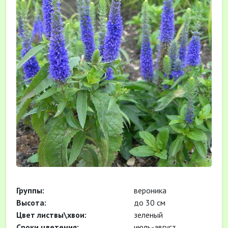
Группы:
вероника
Высота:
до 30 см
Цвет листвы\хвои:
зеленый
Сроки цветения:
июль-август