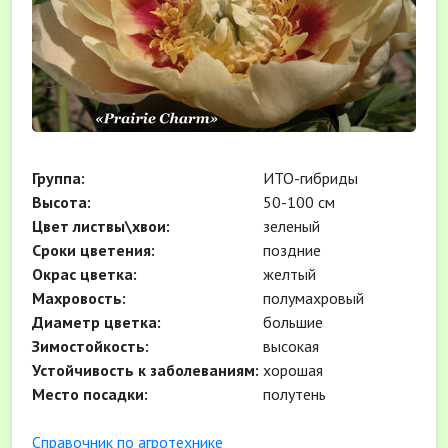
Группа:
ИТО-гибриды
Высота:
50-100 см
Цвет листвы\хвои:
зеленый
Cроки цветения:
поздние
Окрас цветка:
желтый
Махровость:
полумахровый
Диаметр цветка:
большие
Зимостойкость:
высокая
Устойчивость к заболеваниям:
хорошая
Место посадки:
полутень
Cправочник по агротехнике