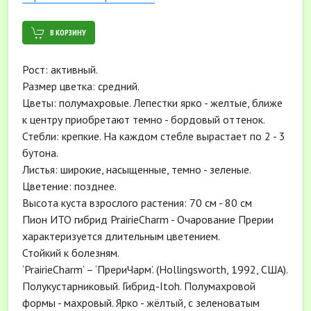
В КОРЗИНУ
Рост: активный.
Размер цветка: средний.
Цветы: полумахровые. Лепестки ярко - желтые, ближе
к центру приобретают темно - бордовый оттенок.
Стебли: крепкие. На каждом стебле вырастает по 2 - 3
бутона.
Листья: широкие, насыщенные, темно - зеленые.
Цветение: позднее.
Высота куста взрослого растения: 70 см - 80 см
Пион ИТО гибрид PrairieCharm - Очарование Прерии
характеризуется длительным цветением.
Стойкий к болезням.
‘PrairieCharm’ – ‘ПрериЧарм’. (Hollingsworth, 1992, США).
Полукустарниковый. Гибрид-Itoh. Полумахровой
формы - махровый. Ярко - жёлтый, с зеленоватым