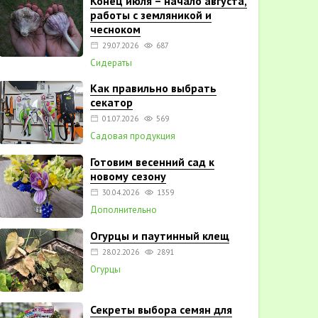
Конец июля – начало августа,
работы с земляникой и
чесноком
29.07.2026
687
Сидераты
Как правильно выбрать
секатор
01.07.2026
569
Садовая продукция
Готовим весенний сад к
новому сезону
30.04.2026
1359
Дополнительно
Огурцы и паутинный клещ
28.02.2026
2891
Огурцы
Секреты выбора семян для