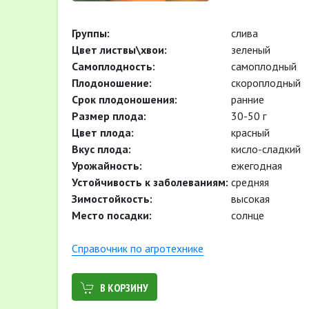
Группы:
слива
Цвет листвы\хвои:
зеленый
Самоплодность:
самоплодный
Плодоношение:
скороплодный
Cрок плодоношения:
ранние
Размер плода:
30-50 г
Цвет плода:
красный
Вкус плода:
кисло-сладкий
Урожайность:
ежегодная
Устойчивость к заболеваниям:
средняя
Зимостойкость:
высокая
Место посадки:
солнце
Cправочник по агротехнике
В КОРЗИНУ