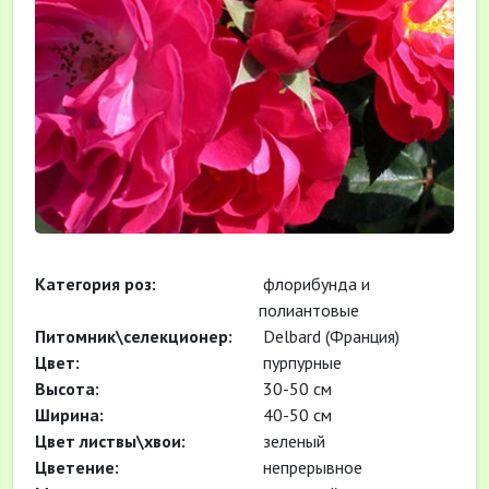
Категория роз:
флорибунда и
полиантовые
Питомник\селекционер:
Delbard (Франция)
Цвет:
пурпурные
Высота:
30-50 см
Ширина:
40-50 см
Цвет листвы\хвои:
зеленый
Цветение:
непрерывное