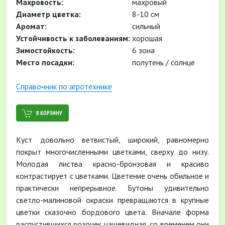
Махровость:
махровый
Диаметр цветка:
8-10 см
Аромат:
сильный
Устойчивость к заболеваниям:
хорошая
Зимостойкость:
6 зона
Место посадки:
полутень / солнце
Cправочник по агротехнике
В КОРЗИНУ
Куст довольно ветвистый, широкий, равномерно
покрыт многочисленными цветками, сверху до низу.
Молодая листва красно-бронзовая и красиво
контрастирует с цветками. Цветение очень обильное и
практически непрерывное. Бутоны удивительно
светло-малиновой окраски превращаются в крупные
цветки сказочно бордового цвета. Вначале форма
распустившихся розочек чашевидная, со временем они