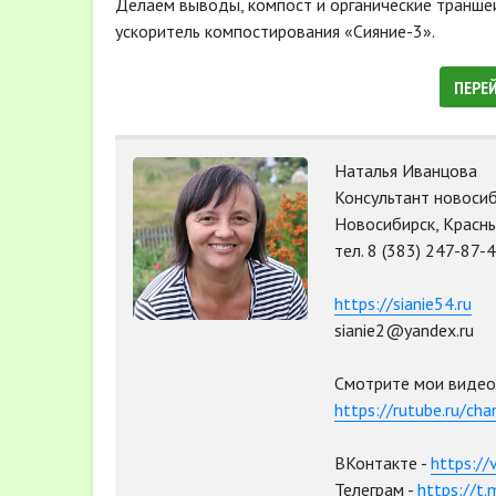
Делаем выводы, компост и органические траншеи
ускоритель компостирования «Сияние-3».
ПЕРЕ
Наталья Иванцова
Консультант новосиб
Новосибирск, Красны
тел. 8 (383) 247-87-4
https://sianie54.ru
sianie2@yandex.ru
Смотрите мои видео
https://rutube.ru/ch
ВКонтакте -
https://
Телеграм -
https://t