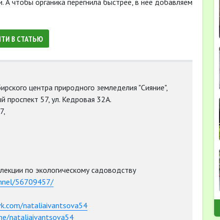
. А чтобы органика перегнила быстрее, в нее добавляем
ЙТИ В СТАТЬЮ
ирского центра природного земледелия "Сияние",
й проспект 57, ул. Кедровая 32А.
7,
лекции по экологическому садоводству
annel/56709457/
vk.com/nataliaivantsova54
.me/nataliaivantsova54