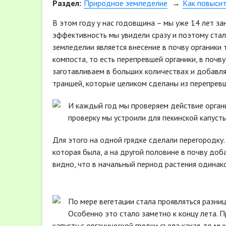
Раздел:
Природное земледелие
Как повыси
В этом году у нас годовщина – мы уже 14 лет за
эффективность мы увидели сразу и поэтому стал
земледелии является внесение в почву органики
компоста, то есть перепревшей органики, в почву
заготавливаем в больших количествах и добавля
траншей, которые целиком сделаны из перепревш
И каждый год мы проверяем действие органи
проверку мы устроили для пекинской капусты
Для этого на одной грядке сделали перегородку.
которая была, а на другой половине в почву до
видно, что в начальный период растения одинак
По мере вегетации стала проявляться разниц
Особенно это стало заметно к концу лета. П
капусту с органической грядки съела какая-то мы