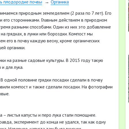
ть плодородие почвы
Органика
нимаемся природным земледелием (2 раза по 7 лет). Его
и его сторонниками. Главным действием в природном
 тремя разными способами. Один из них это добавление
 на грядках, в лунки или бороздки. Компост мы
ем его в почву каждую весну, кроме органических
ей органики.
ки на разные садовые культуры. В 2015 году такую
 и для лука.
 В одной половине грядки посадки сделали в почву
бавили компост и также сделали посадки. На фотографии
овые.
а – листья капусты и перо лука стали помощнее.
равда, эксперимент до конца не удался, так как одну
шка. Наверное, капуста там была вкуснее.