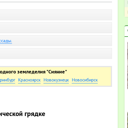
ссады.
одного земледелия "Сияние"
ринбург
Красноярск
Новокузнецк
Новосибирск
нической грядке