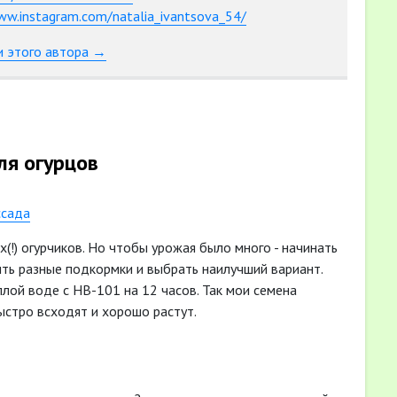
ww.instagram.com/natalia_ivantsova_54/
и этого автора →
ля огурцов
ссада
х(!) огурчиков. Но чтобы урожая было много - начинать
ить разные подкормки и выбрать наилучший вариант.
лой воде с НВ-101 на 12 часов. Так мои семена
стро всходят и хорошо растут.