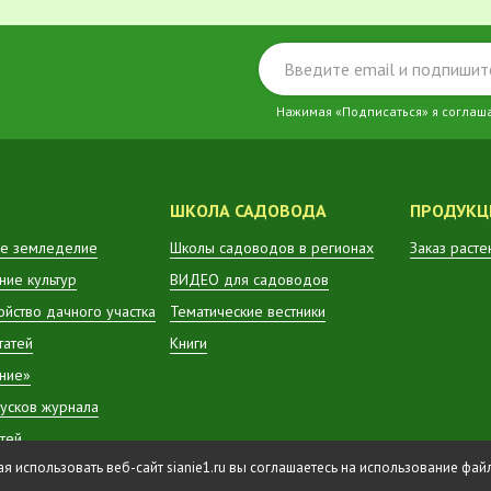
Нажимая «Подписаться» я соглаш
ШКОЛА САДОВОДА
ПРОДУКЦ
е земледелие
Школы садоводов в регионах
Заказ расте
ие культур
ВИДЕО для садоводов
ойство дачного участка
Тематические вестники
татей
Книги
ние»
усков журнала
атей
 использовать веб-сайт sianie1.ru вы соглашаетесь на использование фа