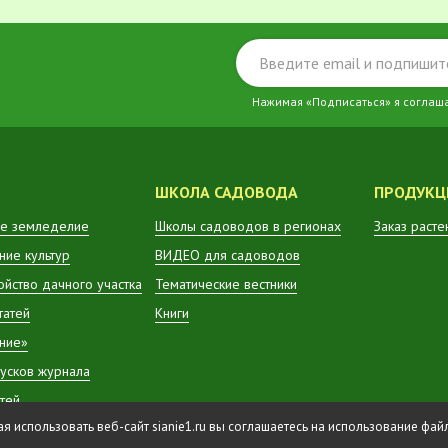
Нажимая «Подписаться» я соглаш
ШКОЛА САДОВОДА
ПРОДУКЦ
е земледелие
Школы садоводов в регионах
Заказ расте
ие культур
ВИДЕО для садоводов
ойство дачного участка
Тематические вестники
татей
Книги
ние»
усков журнала
атей
 использовать веб-сайт sianie1.ru вы соглашаетесь на использование фа