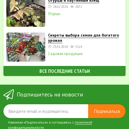
Огурцы и паутинный клещ
28.02.2026
2872
Огурцы
Секреты выбора семян для богатого
урожая
25.01.2026
3114
Садовая продукция
ВСЕ ПОСЛЕДНИЕ СТАТЬИ
Подпишитесь на новости
Подписаться
Нажимая «Подписаться» я соглашаюсь с
политикой
конфиденциальности